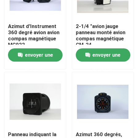
Visite d'usine
Azimut d'Instrument
2-1/4 "avion jauge
360 degré avion avion
panneau monté avion
Contrôle de qualité
compas magnétique
compas magnétique
MC022
CM-24
envoyer une
envoyer une
Contactez-nous
demande
demande
Demandez une citation
Instruments de vol d'avions
Instruments de compas gyroscopique d'avions
Panneau indiquant la
Azimut 360 degrés,
Les d'avion instrument le panneau