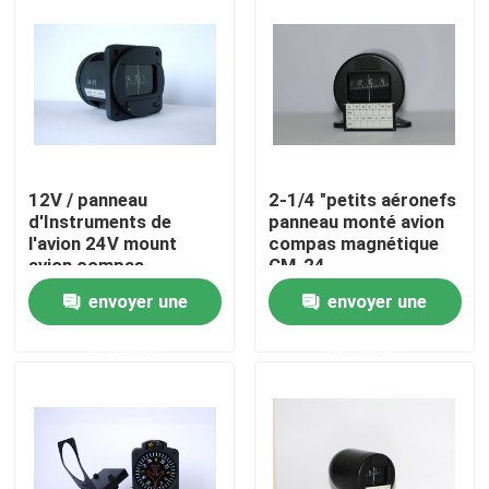
12V / panneau
2-1/4 "petits aéronefs
d'Instruments de
panneau monté avion
l'avion 24V mount
compas magnétique
avion compas
CM-24
magnétique CM-13
envoyer une
envoyer une
Maison
demande
demande
Produits
Au sujet de nous