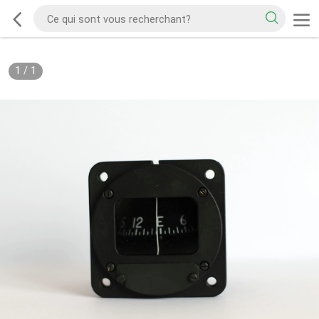
1
/
1