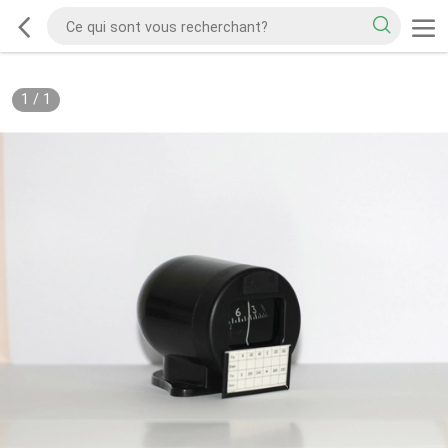
1
/
1