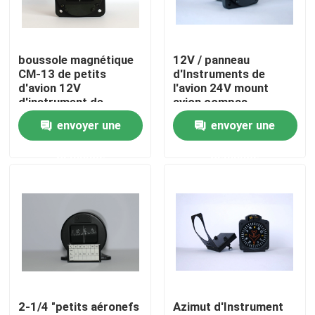
Produits
boussole magnétique
12V / panneau
CM-13 de petits
d'Instruments de
Instruments de vol d'avions
d'avion 12V
l'avion 24V mount
d'instrument de
avion compas
panneau avions de bâti
magnétique CM-13
envoyer une
envoyer une
Instruments de compas gyroscopique d'avions
demande
demande
Les d'avion instrument le panneau
Les avions expédient l'indicateur
Indicateur d'altitude d'avions
2-1/4 "petits aéronefs
Azimut d'Instrument
Mesure de la température de culasse