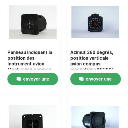
Panneau indiquant la
Azimut 360 degrés,
position des
position verticale
Instrument avion
avion compas
Mont-avion compas
magnétique MC022
magnétique CM-13
envoyer une
envoyer une
Accueil
demande
demande
A propos de nous
Contacts