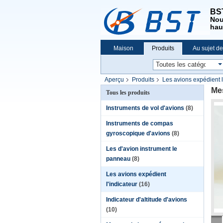
BST
No
hau
Maison
Produits
Au sujet d
Aperçu
Produits
Les avions expédient l
Mes
Tous les produits
Instruments de vol d'avions
(8)
Instruments de compas
gyroscopique d'avions
(8)
Les d'avion instrument le
panneau
(8)
Les avions expédient
l'indicateur
(16)
Indicateur d'altitude d'avions
(10)