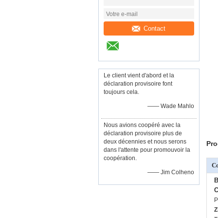
Contact
Le client vient d'abord et la
déclaration provisoire font
toujours cela.
—— Wade Mahlo
Nous avions coopéré avec la
déclaration provisoire plus de
deux décennies et nous serons
Pro
dans l'attente pour promouvoir la
coopération.
C
—— Jim Colheno
B
C
P
Z