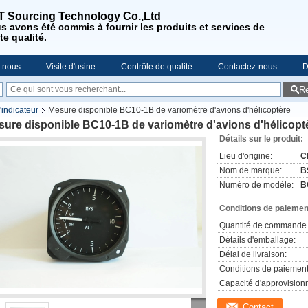
 Sourcing Technology Co.,Ltd
us
avons été commis à fournir les produits et services de
te qualité
.
e nous
Visite d'usine
Contrôle de qualité
Contactez-nous
D
R
'indicateur
Mesure disponible BC10-1B de variomètre d'avions d'hélicoptère
ure disponible BC10-1B de variomètre d'avions d'hélicopt
Détails sur le produit:
Lieu d'origine:
C
Nom de marque:
B
Numéro de modèle:
B
Conditions de paiement
Quantité de commande 
Détails d'emballage:
Délai de livraison:
Conditions de paiement
Capacité d'approvision
Contact