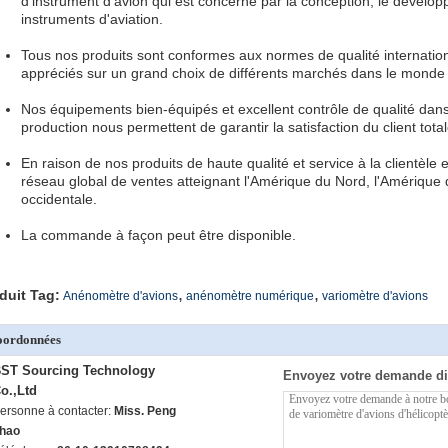
d'instrument d'avion qui est concerné par la conception, le dévelop
instruments d'aviation.
Tous nos produits sont conformes aux normes de qualité internatio
appréciés sur un grand choix de différents marchés dans le monde 
Nos équipements bien-équipés et excellent contrôle de qualité dans
production nous permettent de garantir la satisfaction du client total
En raison de nos produits de haute qualité et service à la clientèl
réseau global de ventes atteignant l'Amérique du Nord, l'Amérique
occidentale.
La commande à façon peut être disponible.
,
,
duit Tag:
Anénomètre d'avions
anénomètre numérique
variomètre d'avions
oordonnées
ST Sourcing Technology
Envoyez votre demande di
o.,Ltd
ersonne à contacter:
Miss. Peng
hao