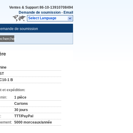
Ventes & Support
86-10-13910708494
Demande de soumission
-
Email
Select Language
emande de soumission
echercher
ère
hine
ST
C10-1 B
 et expédition:
min:
1 pièce
Cartons
30 jours
:
TTT/PayPal
nement:
5000 morceaux/année