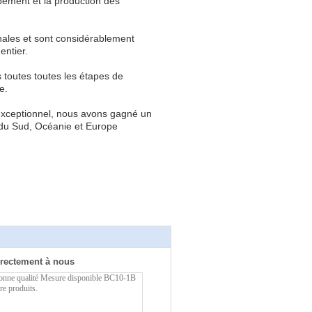
pement et la production des
nales et sont considérablement
entier.
 toutes toutes les étapes de
e.
e exceptionnel, nous avons gagné un
 du Sud, Océanie et Europe
rectement à nous