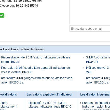
éléphone:
86-10-13910708494
élécopieur:
86-10-84935040
us Les avions expédient l'indicateur
Pièces d'avion de 2 1/4 "avion, indicateur de vitesse
3 1/8 "court affai
jauges BK-37
BK350-4
Petit avion 3 1/8 "court affaire appareil indicateur de
Hélicoptère vol 3 
vitesse évaluer BK-300
240
bref affaire 3 1/8 "jauges d'indicateur de vitesse avion
bref affaire 3 1/8
avion BK200-1 a
avion BK150-1 a
vol d'avions
Les avions expédient l'indicateur
Les d'avion instrume
Flight
Hélicoptère vol 3 1/8 "avion
Panneau indiquant la
eplancement
vitesse indicateur jauge BK-240
Instrument avion Mo