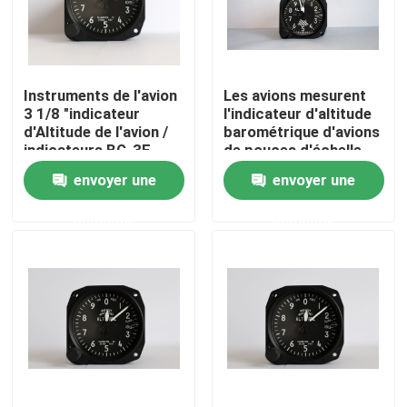
Produits
Instruments de l'avion
Les avions mesurent
Instruments de vol d'avions
3 1/8 "indicateur
l'indicateur d'altitude
d'Altitude de l'avion /
barométrique d'avions
indicateurs BG-3E
de pouces d'échelle
Instruments de compas gyroscopique d'avions
BG10-2
envoyer une
envoyer une
demande
demande
Les d'avion instrument le panneau
Les avions expédient l'indicateur
Indicateur d'altitude d'avions
Mesure de la température de culasse