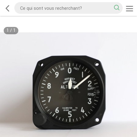
1
/
1