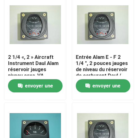
Produits
Instruments de vol d'avions
Instruments de compas gyroscopique d'avions
2 1/4 «, 2 » Aircraft
Entrée Alam E - F 2
Instrument Daul Alam
1/4 ", 2 pouces jauges
réservoir jauges
de niveau du réservoir
niveau sexe-VA
de carburant Daul /
Les d'avion instrument le panneau
avion jauge sexe-VA.
envoyer une
envoyer une
Les avions expédient l'indicateur
demande
demande
Indicateur d'altitude d'avions
Mesure de la température de culasse