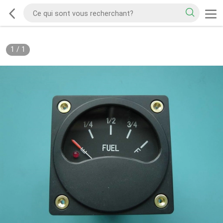
1
/
1