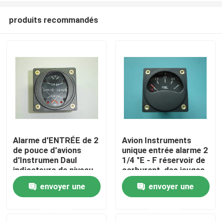
produits recommandés
Alarme d'ENTRÉE de 2
Avion Instruments
de pouce d'avions
unique entrée alarme 2
Accueil
d'Instrumen Daul
1/4 "E - F réservoir de
indicateurs de niveau
carburant, des jauges
de réservoir de
de niveau F2-VA
envoyer une
envoyer une
A propos de nous
carburant
demande
demande
Contacts