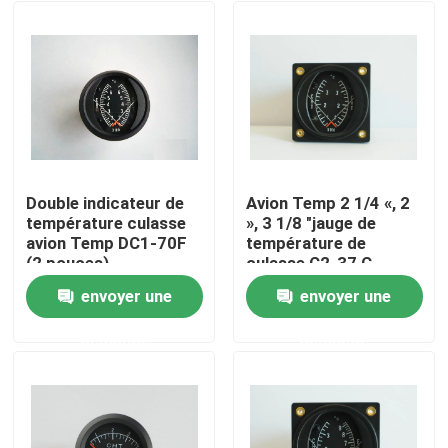
Double indicateur de
Avion Temp 2 1/4 «, 2
température culasse
», 3 1/8 "jauge de
avion Temp DC1-70F
température de
(2 pouces)
culasse C2-37 C
(CHT)
envoyer une
envoyer une
Maison
demande
demande
Produits
Au sujet de nous