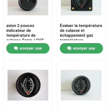
Visite d'usine
avion 2 pouces
Évaluer la température
Contrôle de qualité
indicateur de
de culasse et
température de
échappement gaz
culasse Temp / CHT
température
Contactez-nous
jauges C1-37 C
combinaison jauge
envoyer une
envoyer une
CE2-3792C
demande
demande
Demandez une citation
Instruments de vol d'avions
Instruments de compas gyroscopique d'avions
Les d'avion instrument le panneau