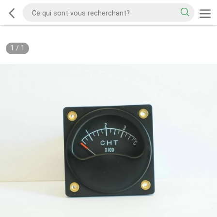
1
/
1