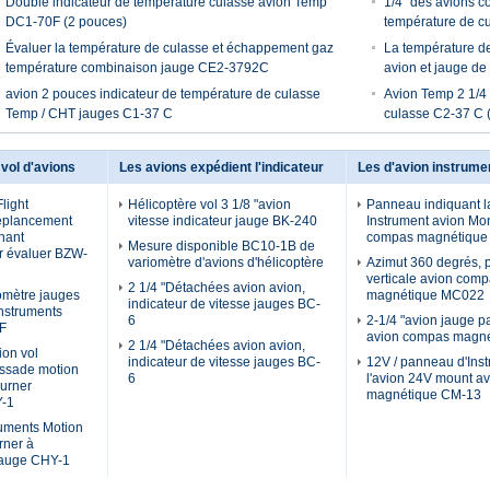
Double indicateur de température culasse avion Temp
1/4" des avions 
DC1-70F (2 pouces)
température de c
Évaluer la température de culasse et échappement gaz
La température d
température combinaison jauge CE2-3792C
avion et jauge d
avion 2 pouces indicateur de température de culasse
Avion Temp 2 1/4 
Temp / CHT jauges C1-37 C
culasse C2-37 C 
vol d'avions
Les avions expédient l'indicateur
Les d'avion instrume
Flight
Hélicoptère vol 3 1/8 "avion
Panneau indiquant la
eplancement
vitesse indicateur jauge BK-240
Instrument avion Mo
rnant
compas magnétique
Mesure disponible BC10-1B de
 évaluer BZW-
variomètre d'avions d'hélicoptère
Azimut 360 degrés, p
verticale avion com
2 1/4 "Détachées avion avion,
omètre jauges
magnétique MC022
indicateur de vitesse jauges BC-
 Instruments
6
2-1/4 "avion jauge 
2F
avion compas magn
2 1/4 "Détachées avion avion,
ion vol
indicateur de vitesse jauges BC-
12V / panneau d'Ins
issade motion
6
l'avion 24V mount a
ourner
magnétique CM-13
Y-1
ruments Motion
rner à
 jauge CHY-1