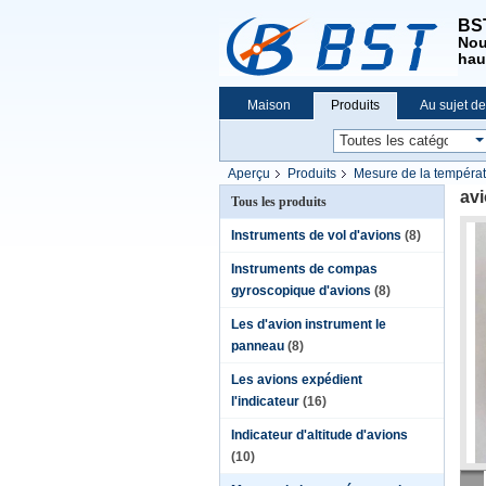
BST
No
hau
Maison
Produits
Au sujet d
Aperçu
Produits
Mesure de la températ
av
Tous les produits
Instruments de vol d'avions
(8)
Instruments de compas
gyroscopique d'avions
(8)
Les d'avion instrument le
panneau
(8)
Les avions expédient
l'indicateur
(16)
Indicateur d'altitude d'avions
(10)