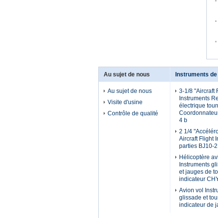
Au sujet de nous
Instruments de 
Au sujet de nous
3-1/8 "Aircraft 
Instruments R
Visite d'usine
électrique tou
Coordonnateur
Contrôle de qualité
4 b
2 1/4 "Accélér
Aircraft Flight
parties BJ10-
Hélicoptère av
Instruments gl
et jauges de t
indicateur CH
Avion vol Inst
glissade et tou
indicateur de