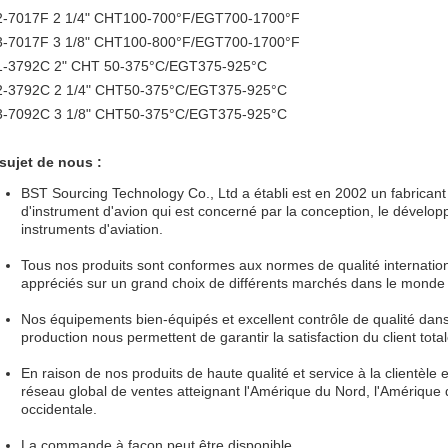
-7017F 2 1/4" CHT100-700°F/EGT700-1700°F
-7017F 3 1/8" CHT100-800°F/EGT700-1700°F
-3792C 2" CHT 50-375°C/EGT375-925°C
-3792C 2 1/4" CHT50-375°C/EGT375-925°C
-7092C 3 1/8" CHT50-375°C/EGT375-925°C
sujet de nous :
BST Sourcing Technology Co., Ltd a établi est en 2002 un fabricant
d'instrument d'avion qui est concerné par la conception, le dévelop
instruments d'aviation.
Tous nos produits sont conformes aux normes de qualité internatio
appréciés sur un grand choix de différents marchés dans le monde 
Nos équipements bien-équipés et excellent contrôle de qualité dans
production nous permettent de garantir la satisfaction du client total
En raison de nos produits de haute qualité et service à la clientèl
réseau global de ventes atteignant l'Amérique du Nord, l'Amérique
occidentale.
La commande à façon peut être disponible.