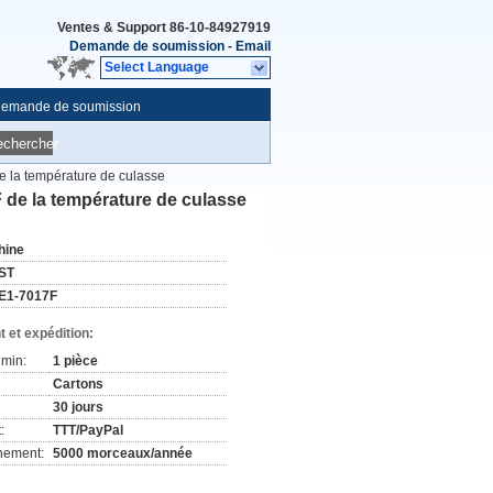
Ventes & Support
86-10-84927919
Demande de soumission
-
Email
Select Language
emande de soumission
echercher
 la température de culasse
de la température de culasse
hine
ST
E1-7017F
 et expédition:
min:
1 pièce
Cartons
30 jours
:
TTT/PayPal
nement:
5000 morceaux/année