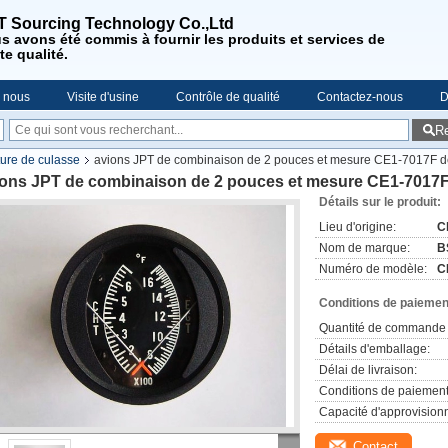
 Sourcing Technology Co.,Ltd
us
avons été commis à fournir les produits et services de
te qualité
.
e nous
Visite d'usine
Contrôle de qualité
Contactez-nous
D
R
ure de culasse
avions JPT de combinaison de 2 pouces et mesure CE1-7017F de
ions JPT de combinaison de 2 pouces et mesure CE1-7017F 
Détails sur le produit:
Lieu d'origine:
C
Nom de marque:
B
Numéro de modèle:
C
Conditions de paiement
Quantité de commande 
Détails d'emballage:
Délai de livraison:
Conditions de paiement
Capacité d'approvision
Contact