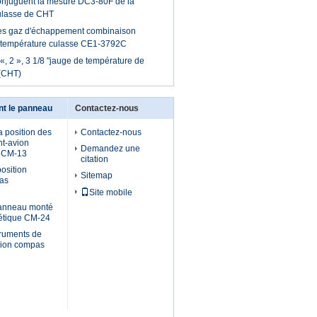
conjuguent la mesure DC3-80F de la
ulasse de CHT
es gaz d'échappement combinaison
e température culasse CE1-3792C
«, 2 », 3 1/8 "jauge de température de
(CHT)
nt le panneau
Contactez-nous
 position des
Contactez-nous
nt-avion
Demandez une
 CM-13
citation
osition
Sitemap
pas
Site mobile
panneau monté
étique CM-24
truments de
vion compas