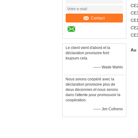
CE2
CE3
Contact
CE1
CE2
CE3
Le client vient d'abord et la
Au 
déclaration provisoire font
toujours cela.
—— Wade Mahlo
Nous avions coopéré avec la
déclaration provisoire plus de
deux décennies et nous serons
dans l'attente pour promouvoir la
coopération.
—— Jim Colheno