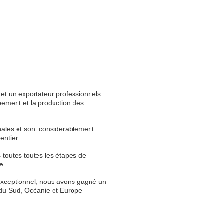
 et un exportateur professionnels
pement et la production des
nales et sont considérablement
entier.
 toutes toutes les étapes de
e.
e exceptionnel, nous avons gagné un
 du Sud, Océanie et Europe